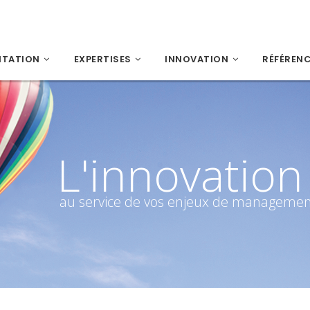
NTATION
EXPERTISES
INNOVATION
RÉFÉREN
L'innovation
au service de vos enjeux de manageme